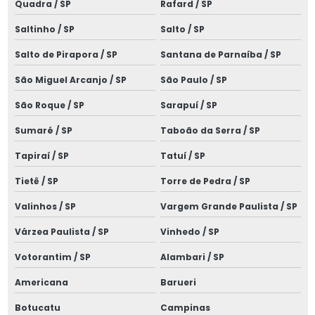
Quadra / SP
Rafard / SP
Laudo de média tensão
Saltinho / SP
Salto / SP
Laudo nr10
Salto de Pirapora / SP
Santana de Parnaíba / SP
Laudo sistema spda
São Miguel Arcanjo / SP
São Paulo / SP
Laudo de spda
São Roque / SP
Sarapuí / SP
Laudo de spda e aterramento
Sumaré / SP
Taboão da Serra / SP
Laudo spda bombeiros
Tapiraí / SP
Tatuí / SP
Laudo spda condomínio
Tietê / SP
Torre de Pedra / SP
Laudo spda empresa
Valinhos / SP
Vargem Grande Paulista / SP
Laudo de termografia
Várzea Paulista / SP
Vinhedo / SP
Limpeza de cabine primária
Votorantim / SP
Alambari / SP
Manutenção de cabine primária
Americana
Barueri
Botucatu
Campinas
Manutenção corretiva elétrica