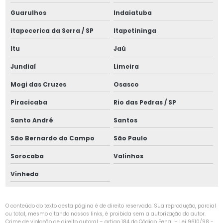
Guarulhos
Indaiatuba
Manutenção de instalações elétricas
Itapecerica da Serra / SP
Itapetininga
Manutenção de painéis elétricos
Itu
Jaú
Manutenção preventiva de cabine primária
Jundiaí
Limeira
Manutenção preventiva elétrica
Mogi das Cruzes
Osasco
Montagem de cabine primária
Piracicaba
Rio das Pedras / SP
Montagem de cabine primária média tensão
Santo André
Santos
Montagem elétrica industrial
São Bernardo do Campo
São Paulo
Montagem de spda para raios
Sorocaba
Valinhos
Painel de rearme remoto
Vinhedo
Parametrização de relés de proteção
O conteúdo do texto desta página é de direito reservado. Sua reprodução, parcial
Projeto de aterramento
ou total, mesmo citando nossos links, é proibida sem a autorização do autor.
Crime de violação de direito autoral – artigo 184 do Código Penal –
Lei 9610/98 -