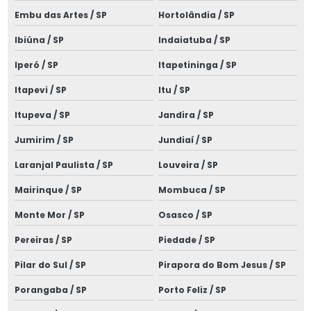
Embu das Artes / SP
Hortolândia / SP
Instalação de spda para raios
Ibiúna / SP
Indaiatuba / SP
Instalações elétricas alto padrão
Iperó / SP
Itapetininga / SP
Instalações elétricas comerciais e prediais
Itapevi / SP
Itu / SP
Instalações elétricas industriais
Itupeva / SP
Jandira / SP
Instalações elétricas de média tensão
Jumirim / SP
Jundiaí / SP
Laudo de aterramento spda
Laranjal Paulista / SP
Louveira / SP
Laudo de cabine primária
Mairinque / SP
Mombuca / SP
Laudo de dispensa de spda
Monte Mor / SP
Osasco / SP
Laudo elétrico nr 10
Pereiras / SP
Piedade / SP
Laudo elétrico nr10
Pilar do Sul / SP
Pirapora do Bom Jesus / SP
Porangaba / SP
Porto Feliz / SP
Laudo de inspeção spda