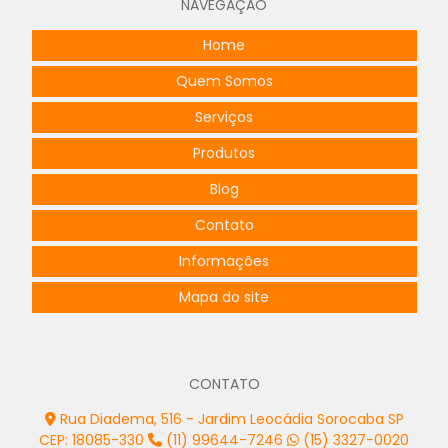
NAVEGAÇÃO
Projeto de entrada de energia
Home
Projeto de padrão de entrada de energia
Quem Somos
Projeto de painel elétrico
Serviços
Projeto de posto primário simplificado
Produtos
Blog
Projeto de quadro de comandos
Contato
Projeto de quadros elétricos
Informações
Projeto de rede elétrica subterrânea
Mapa do site
Projeto de spda
Projeto spda estrutural
CONTATO
Projeto spda galpão
Rua Diadema, 516 - Jardim Leocádia Sorocaba SP
Projetos elétricos alto padrão
CEP: 18085-330
(11) 99644-7246
(15) 3327-0020