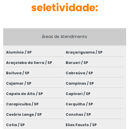
Escritório de engenharia elétrica
seletividade:
Especialistas em projetos elétricos
Especialistas em projetos elétricos sp
Áreas de Atendimento
Estudo de coordenação e proteção
Estudo de coordenação e seletividade
Alumínio / SP
Araçariguama / SP
Estudo de proteção e seletividade
Araçoiaba da Serra / SP
Barueri / SP
Estudo de proteção subestação
Boituva / SP
Cabreúva / SP
Estudo de seletividade elétrica
Cajamar / SP
Campinas / SP
Execução de projetos elétricos
Capela do Alto / SP
Capivari / SP
Instalação elétrica de baixa tensão
Carapicuíba / SP
Cerquilho / SP
Cesário Lange / SP
Conchas / SP
Instalação de quadros elétricos
Cotia / SP
Elias Fausto / SP
Instalação de rede elétrica subterrânea