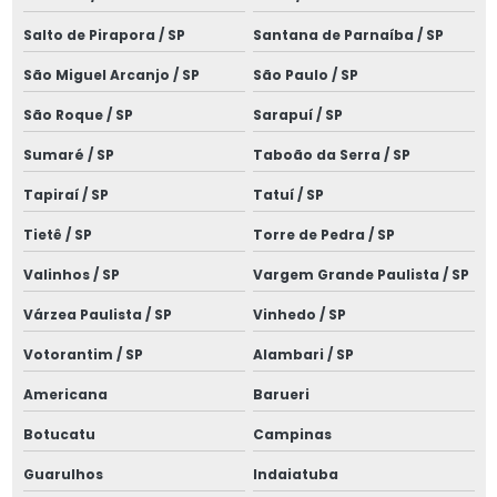
Laudo sistema spda
Salto de Pirapora / SP
Santana de Parnaíba / SP
Laudo de spda
São Miguel Arcanjo / SP
São Paulo / SP
Laudo de spda e aterramento
São Roque / SP
Sarapuí / SP
Laudo spda bombeiros
Sumaré / SP
Taboão da Serra / SP
Tapiraí / SP
Tatuí / SP
Laudo spda condomínio
Tietê / SP
Torre de Pedra / SP
Laudo spda empresa
Valinhos / SP
Vargem Grande Paulista / SP
Laudo de termografia
Várzea Paulista / SP
Vinhedo / SP
Limpeza de cabine primária
Votorantim / SP
Alambari / SP
Manutenção de cabine primária
Americana
Barueri
Manutenção corretiva elétrica
Botucatu
Campinas
Manutenção de instalações elétricas
Guarulhos
Indaiatuba