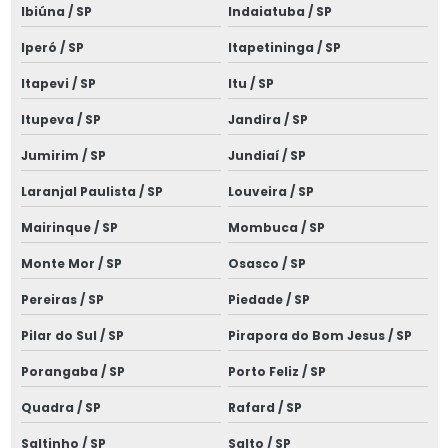
Instalações elétricas alto padrão
Ibiúna / SP
Indaiatuba / SP
Instalações elétricas comerciais e prediais
Iperó / SP
Itapetininga / SP
Instalações elétricas industriais
Itapevi / SP
Itu / SP
Instalações elétricas de média tensão
Itupeva / SP
Jandira / SP
Jumirim / SP
Jundiaí / SP
Laudo de aterramento spda
Laranjal Paulista / SP
Louveira / SP
Laudo de cabine primária
Mairinque / SP
Mombuca / SP
Laudo de dispensa de spda
Monte Mor / SP
Osasco / SP
Laudo elétrico nr 10
Pereiras / SP
Piedade / SP
Laudo elétrico nr10
Pilar do Sul / SP
Pirapora do Bom Jesus / SP
Laudo de inspeção spda
Porangaba / SP
Porto Feliz / SP
Laudo de média tensão
Quadra / SP
Rafard / SP
Laudo nr10
Saltinho / SP
Salto / SP