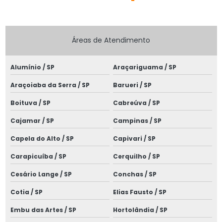
Especialistas em projetos elétricos sp
Estudo de coordenação e proteção
Áreas de Atendimento
Estudo de coordenação e seletividade
Alumínio / SP
Araçariguama / SP
Estudo de proteção e seletividade
Araçoiaba da Serra / SP
Barueri / SP
Estudo de proteção subestação
Boituva / SP
Cabreúva / SP
Estudo de seletividade elétrica
Cajamar / SP
Campinas / SP
Execução de projetos elétricos
Capela do Alto / SP
Capivari / SP
Instalação elétrica de baixa tensão
Carapicuíba / SP
Cerquilho / SP
Instalação de quadros elétricos
Cesário Lange / SP
Conchas / SP
Instalação de rede elétrica subterrânea
Cotia / SP
Elias Fausto / SP
Instalação de spda para raios
Embu das Artes / SP
Hortolândia / SP