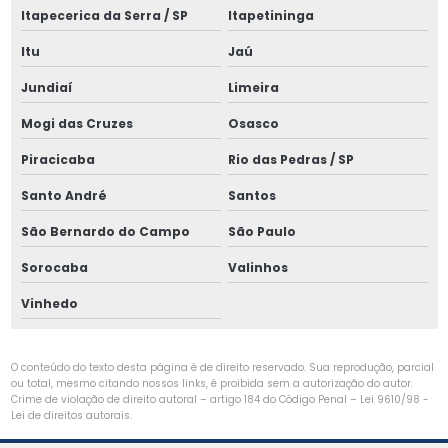
Manutenção de painéis elétricos
Itapecerica da Serra / SP
Itapetininga
Manutenção preventiva de cabine primária
Itu
Jaú
Manutenção preventiva elétrica
Jundiaí
Limeira
Montagem de cabine primária
Mogi das Cruzes
Osasco
Montagem de cabine primária média tensão
Piracicaba
Rio das Pedras / SP
Santo André
Santos
Montagem elétrica industrial
São Bernardo do Campo
São Paulo
Montagem de spda para raios
Sorocaba
Valinhos
Painel de rearme remoto
Vinhedo
Parametrização de relés de proteção
Projeto de aterramento
O conteúdo do texto desta página é de direito reservado. Sua reprodução, parcial
ou total, mesmo citando nossos links, é proibida sem a autorização do autor.
Projeto de aterramento elétrico
Crime de violação de direito autoral – artigo 184 do Código Penal –
Lei 9610/98 -
Lei de direitos autorais
.
Projeto de aterramento de máquinas