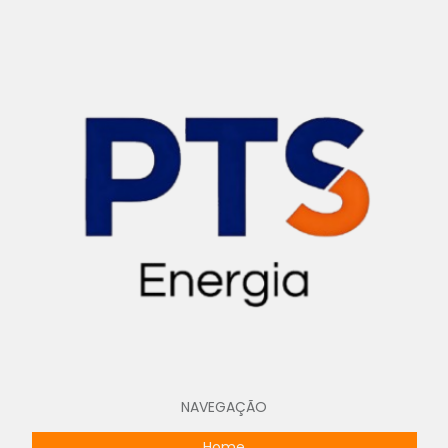
Projeto de cabine primária
Projeto de cabine primária para usinas solares
Projeto para carregador veicular
Projeto de cubículo blindado
Projeto de cubículo blindado média tensão
Projeto elétrico bim
Projeto elétrico para condomínios
Projeto elétrico para hospitais
Projeto elétrico de loteamentos
Projeto elétrico de loteamentos urbanos
NAVEGAÇÃO
Projeto de entrada de energia
Home