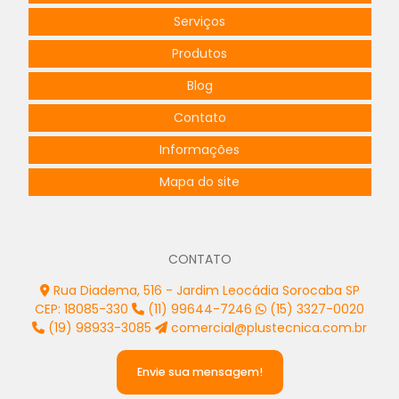
Serviços
Produtos
Blog
Contato
Informações
Mapa do site
CONTATO
Rua Diadema, 516 - Jardim Leocádia Sorocaba SP
CEP: 18085-330
(11) 99644-7246
(15) 3327-0020
(19) 98933-3085
comercial@plustecnica.com.br
Envie sua mensagem!