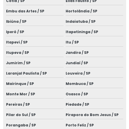
Cotia / SP
Elias Fausto / SP
Instalação de spda para raios
Embu das Artes / SP
Hortolândia / SP
Instalações elétricas alto padrão
Ibiúna / SP
Indaiatuba / SP
Instalações elétricas comerciais e prediais
Iperó / SP
Itapetininga / SP
Instalações elétricas industriais
Itapevi / SP
Itu / SP
Instalações elétricas de média tensão
Itupeva / SP
Jandira / SP
Jumirim / SP
Jundiaí / SP
Laudo de aterramento spda
Laranjal Paulista / SP
Louveira / SP
Laudo de cabine primária
Mairinque / SP
Mombuca / SP
Laudo de dispensa de spda
Monte Mor / SP
Osasco / SP
Laudo elétrico nr 10
Pereiras / SP
Piedade / SP
Laudo elétrico nr10
Pilar do Sul / SP
Pirapora do Bom Jesus / SP
Laudo de inspeção spda
Porangaba / SP
Porto Feliz / SP