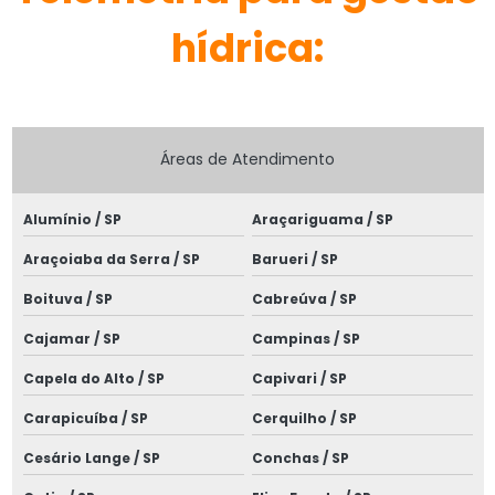
Escritório de engenharia elétrica
hídrica:
Especialistas em projetos elétricos
Especialistas em projetos elétricos sp
Estudo de coordenação e proteção
Áreas de Atendimento
Estudo de coordenação e seletividade
Alumínio / SP
Araçariguama / SP
Estudo de proteção e seletividade
Araçoiaba da Serra / SP
Barueri / SP
Estudo de proteção subestação
Boituva / SP
Cabreúva / SP
Estudo de seletividade elétrica
Cajamar / SP
Campinas / SP
Execução de projetos elétricos
Capela do Alto / SP
Capivari / SP
Instalação elétrica de baixa tensão
Carapicuíba / SP
Cerquilho / SP
Instalação de quadros elétricos
Cesário Lange / SP
Conchas / SP
Instalação de rede elétrica subterrânea