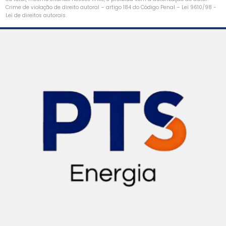
Projeto de aterramento elétrico
Crime de violação de direito autoral – artigo 184 do Código Penal –
Lei 9610/98 -
Lei de direitos autorais
.
Projeto de aterramento de máquinas
Projeto de cabine primária
Projeto de cabine primária para usinas solares
Projeto para carregador veicular
Projeto de cubículo blindado
Projeto de cubículo blindado média tensão
Projeto elétrico bim
Projeto elétrico para condomínios
Projeto elétrico para hospitais
Projeto elétrico de loteamentos
Projeto elétrico de loteamentos urbanos