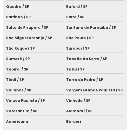
Laudo de média tensão
Quadra / SP
Rafard / SP
Laudo nr10
Saltinho / SP
Salto / SP
Laudo sistema spda
Salto de Pirapora / SP
Santana de Parnaíba / SP
Laudo de spda
São Miguel Arcanjo / SP
São Paulo / SP
Laudo de spda e aterramento
São Roque / SP
Sarapuí / SP
Laudo spda bombeiros
Sumaré / SP
Taboão da Serra / SP
Tapiraí / SP
Tatuí / SP
Laudo spda condomínio
Tietê / SP
Torre de Pedra / SP
Laudo spda empresa
Valinhos / SP
Vargem Grande Paulista / SP
Laudo de termografia
Várzea Paulista / SP
Vinhedo / SP
Limpeza de cabine primária
Votorantim / SP
Alambari / SP
Manutenção de cabine primária
Americana
Barueri
Manutenção corretiva elétrica