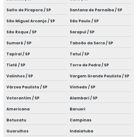
Laudo nr10
Salto de Pirapora / SP
Santana de Parnaíba / SP
Laudo sistema spda
São Miguel Arcanjo / SP
São Paulo / SP
Laudo de spda
São Roque / SP
Sarapuí / SP
Laudo de spda e aterramento
Sumaré / SP
Taboão da Serra / SP
Laudo spda bombeiros
Tapiraí / SP
Tatuí / SP
Laudo spda condomínio
Tietê / SP
Torre de Pedra / SP
Laudo spda empresa
Valinhos / SP
Vargem Grande Paulista / SP
Laudo de termografia
Várzea Paulista / SP
Vinhedo / SP
Limpeza de cabine primária
Votorantim / SP
Alambari / SP
Manutenção de cabine primária
Americana
Barueri
Botucatu
Campinas
Manutenção corretiva elétrica
Guarulhos
Indaiatuba
Manutenção de instalações elétricas