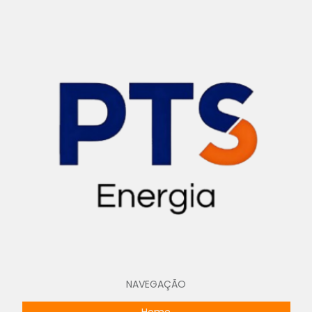
Projeto de aterramento de máquinas
Projeto de cabine primária
Projeto de cabine primária para usinas solares
Projeto para carregador veicular
Projeto de cubículo blindado
Projeto de cubículo blindado média tensão
Projeto elétrico bim
Projeto elétrico para condomínios
Projeto elétrico para hospitais
Projeto elétrico de loteamentos
Projeto elétrico de loteamentos urbanos
NAVEGAÇÃO
Projeto de entrada de energia
Home