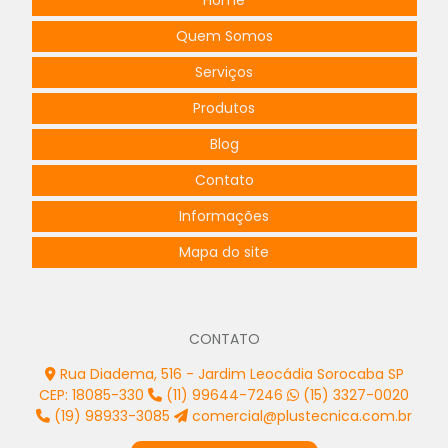
Projeto de padrão de entrada de energia
Quem Somos
Projeto de painel elétrico
Serviços
Projeto de posto primário simplificado
Produtos
Blog
Projeto de quadro de comandos
Contato
Projeto de quadros elétricos
Informações
Projeto de rede elétrica subterrânea
Mapa do site
Projeto de spda
Projeto spda estrutural
CONTATO
Projeto spda galpão
Rua Diadema, 516 - Jardim Leocádia Sorocaba SP
Projetos elétricos alto padrão
CEP: 18085-330
(11) 99644-7246
(15) 3327-0020
(19) 98933-3085
comercial@plustecnica.com.br
Projetos elétricos de baixa tensão