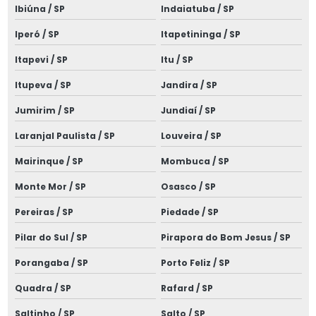
Ibiúna / SP
Indaiatuba / SP
Instalações elétricas alto padrão
Iperó / SP
Itapetininga / SP
Instalações elétricas comerciais e prediais
Itapevi / SP
Itu / SP
Instalações elétricas industriais
Itupeva / SP
Jandira / SP
Instalações elétricas de média tensão
Jumirim / SP
Jundiaí / SP
Laudo de aterramento spda
Laranjal Paulista / SP
Louveira / SP
Laudo de cabine primária
Mairinque / SP
Mombuca / SP
Laudo de dispensa de spda
Monte Mor / SP
Osasco / SP
Laudo elétrico nr 10
Pereiras / SP
Piedade / SP
Laudo elétrico nr10
Pilar do Sul / SP
Pirapora do Bom Jesus / SP
Porangaba / SP
Porto Feliz / SP
Laudo de inspeção spda
Quadra / SP
Rafard / SP
Laudo de média tensão
Saltinho / SP
Salto / SP