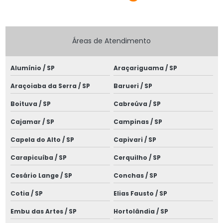
Especialistas em projetos elétricos
Especialistas em projetos elétricos sp
Áreas de Atendimento
Estudo de coordenação e proteção
Estudo de coordenação e seletividade
Alumínio / SP
Araçariguama / SP
Estudo de proteção e seletividade
Araçoiaba da Serra / SP
Barueri / SP
Estudo de proteção subestação
Boituva / SP
Cabreúva / SP
Estudo de seletividade elétrica
Cajamar / SP
Campinas / SP
Execução de projetos elétricos
Capela do Alto / SP
Capivari / SP
Instalação elétrica de baixa tensão
Carapicuíba / SP
Cerquilho / SP
Cesário Lange / SP
Conchas / SP
Instalação de quadros elétricos
Cotia / SP
Elias Fausto / SP
Instalação de rede elétrica subterrânea
Embu das Artes / SP
Hortolândia / SP
Instalação de spda para raios