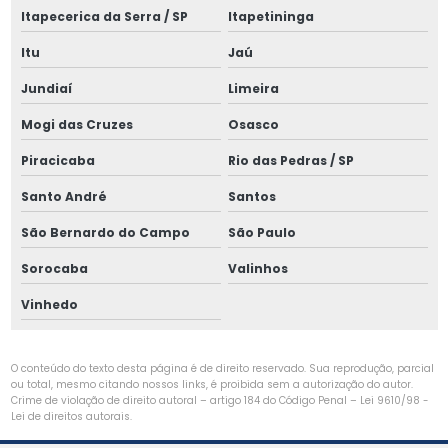
Itapecerica da Serra / SP
Itapetininga
Manutenção de painéis elétricos
Itu
Jaú
Manutenção preventiva de cabine primária
Jundiaí
Limeira
Manutenção preventiva elétrica
Mogi das Cruzes
Osasco
Montagem de cabine primária
Piracicaba
Rio das Pedras / SP
Montagem de cabine primária média tensão
Santo André
Santos
Montagem elétrica industrial
São Bernardo do Campo
São Paulo
Montagem de spda para raios
Sorocaba
Valinhos
Painel de rearme remoto
Vinhedo
Parametrização de relés de proteção
O conteúdo do texto desta página é de direito reservado. Sua reprodução, parcial
Projeto de aterramento
ou total, mesmo citando nossos links, é proibida sem a autorização do autor.
Crime de violação de direito autoral – artigo 184 do Código Penal –
Lei 9610/98 -
Projeto de aterramento elétrico
Lei de direitos autorais
.