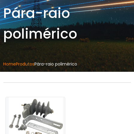
Pára-raio
polimérico
Home
Produtos
Pára-raio polimérico