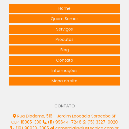
Home
Quem Somos
Serviços
Produtos
Blog
Contato
Informações
Mapa do site
CONTATO
Rua Diadema, 516 - Jardim Leocádia Sorocaba SP
CEP: 18085-330
(11) 99644-7246
(15) 3327-0020
(19) 98933-3085
comercial@plustecnica.com.br