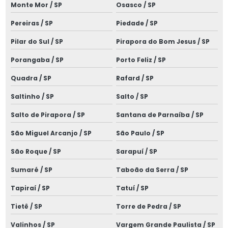
Monte Mor / SP
Osasco / SP
Laudo de dispensa de spda
Pereiras / SP
Piedade / SP
Laudo elétrico nr 10
Pilar do Sul / SP
Pirapora do Bom Jesus / SP
Laudo elétrico nr10
Porangaba / SP
Porto Feliz / SP
Laudo de inspeção spda
Quadra / SP
Rafard / SP
Laudo de média tensão
Saltinho / SP
Salto / SP
Laudo nr10
Salto de Pirapora / SP
Santana de Parnaíba / SP
Laudo sistema spda
São Miguel Arcanjo / SP
São Paulo / SP
Laudo de spda
São Roque / SP
Sarapuí / SP
Sumaré / SP
Taboão da Serra / SP
Laudo de spda e aterramento
Tapiraí / SP
Tatuí / SP
Laudo spda bombeiros
Tietê / SP
Torre de Pedra / SP
Laudo spda condomínio
Valinhos / SP
Vargem Grande Paulista / SP