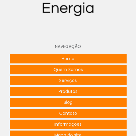
Projeto elétrico bim
Projeto elétrico para condomínios
Projeto elétrico para hospitais
Projeto elétrico de loteamentos
NAVEGAÇÃO
Projeto elétrico de loteamentos urbanos
Home
Projeto de entrada de energia
Quem Somos
Projeto de padrão de entrada de energia
Serviços
Projeto de painel elétrico
Produtos
Projeto de posto primário simplificado
Blog
Projeto de quadro de comandos
Contato
Projeto de quadros elétricos
Informações
Projeto de rede elétrica subterrânea
Mapa do site