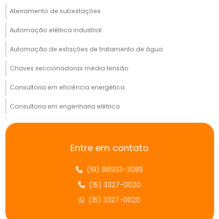
Aterramento de subestações
Automação elétrica industrial
Automação de estações de tratamento de água
Chaves seccionadoras média tensão
Consultoria em eficiência energética
Consultoria em engenharia elétrica
Consultoria em engenharia elétrica sp
Consultoria em projetos elétricos
Entre em contato
Controle de nível em reservatórios
(19) 98933-3085
Cubículo para cabine primária
(15) 3327-0020
(15) 3327-0020
Disjuntor de média tensão