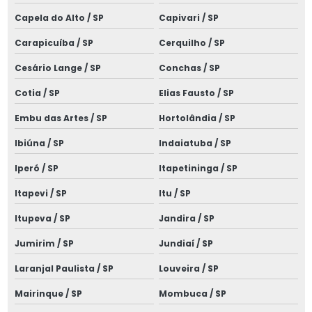
Estudo de seletividade elétrica
Capela do Alto / SP
Capivari / SP
Execução de projetos elétricos
Carapicuíba / SP
Cerquilho / SP
Instalação elétrica de baixa tensão
Cesário Lange / SP
Conchas / SP
Instalação de quadros elétricos
Cotia / SP
Elias Fausto / SP
Instalação de rede elétrica subterrânea
Embu das Artes / SP
Hortolândia / SP
Instalação de spda para raios
Ibiúna / SP
Indaiatuba / SP
Instalações elétricas alto padrão
Iperó / SP
Itapetininga / SP
Instalações elétricas comerciais e prediais
Itapevi / SP
Itu / SP
Itupeva / SP
Jandira / SP
Instalações elétricas industriais
Jumirim / SP
Jundiaí / SP
Instalações elétricas de média tensão
Laranjal Paulista / SP
Louveira / SP
Laudo de aterramento spda
Mairinque / SP
Mombuca / SP
Laudo de cabine primária