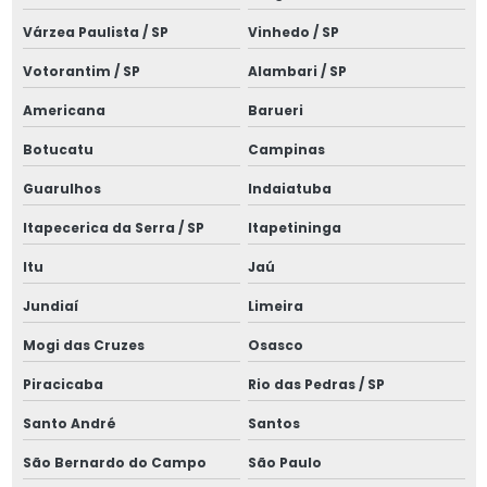
Laudo spda empresa
Várzea Paulista / SP
Vinhedo / SP
Laudo de termografia
Votorantim / SP
Alambari / SP
Limpeza de cabine primária
Americana
Barueri
Manutenção de cabine primária
Botucatu
Campinas
Manutenção corretiva elétrica
Guarulhos
Indaiatuba
Manutenção de instalações elétricas
Itapecerica da Serra / SP
Itapetininga
Manutenção de painéis elétricos
Itu
Jaú
Manutenção preventiva de cabine primária
Jundiaí
Limeira
Manutenção preventiva elétrica
Mogi das Cruzes
Osasco
Piracicaba
Rio das Pedras / SP
Montagem de cabine primária
Santo André
Santos
Montagem de cabine primária média tensão
São Bernardo do Campo
São Paulo
Montagem elétrica industrial