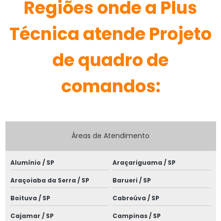
Regiões onde a Plus
Empresa de spda
Técnica atende Projeto
Empresas de instalações elétricas industriais
Empresas de projetos elétricos
de quadro de
Equipamentos para cabines primárias
comandos:
Escritório de engenharia elétrica
Especialistas em projetos elétricos
Especialistas em projetos elétricos sp
Áreas de Atendimento
Estudo de coordenação e proteção
Alumínio / SP
Araçariguama / SP
Estudo de coordenação e seletividade
Araçoiaba da Serra / SP
Barueri / SP
Estudo de proteção e seletividade
Boituva / SP
Cabreúva / SP
Estudo de proteção subestação
Cajamar / SP
Campinas / SP